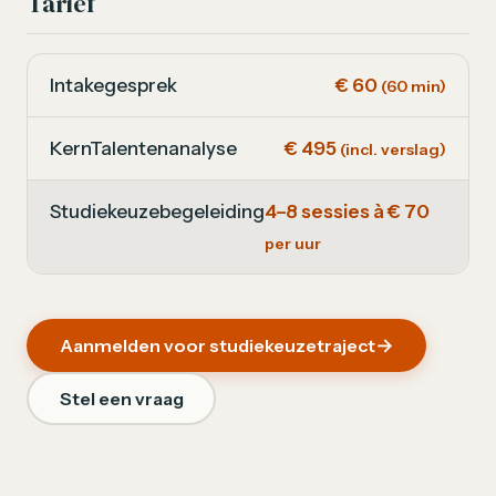
Tarief
Intakegesprek
€ 60
(60 min)
KernTalentenanalyse
€ 495
(incl. verslag)
Studiekeuzebegeleiding
4–8 sessies à € 70
per uur
Aanmelden voor studiekeuzetraject
Stel een vraag