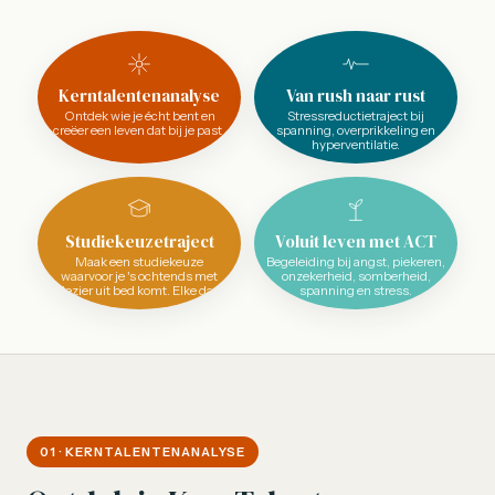
Kerntalentenanalyse
Van rush naar rust
Ontdek wie je écht bent en
Stressreductietraject bij
creëer een leven dat bij je past.
spanning, overprikkeling en
hyperventilatie.
Studiekeuzetraject
Voluit leven met ACT
Maak een studiekeuze
Begeleiding bij angst, piekeren,
waarvoor je 's ochtends met
onzekerheid, somberheid,
plezier uit bed komt. Elke dag.
spanning en stress.
01 · KERNTALENTEN­ANALYSE