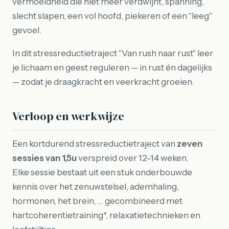
vermoeidheid die niet meer verdwijnt, spanning,
slecht slapen, een vol hoofd, piekeren of een "leeg"
gevoel.
In dit stressreductietraject "Van rush naar rust" leer
je lichaam en geest reguleren — in rust én dagelijks
— zodat je draagkracht en veerkracht groeien.
Verloop en werkwijze
Een kortdurend stressreductietraject van
zeven
sessies van 1,5u
verspreid over 12–14 weken.
Elke sessie bestaat uit een stuk onderbouwde
kennis over het zenuwstelsel, ademhaling,
hormonen, het brein, … gecombineerd met
hartcoherentietraining*, relaxatietechnieken en